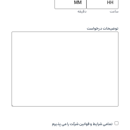
دقیقه
خواست
یط و قوانین شرکت را می پذیرم